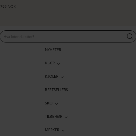
er 799 NOK
NYHETER
KLÆR
KJOLER
BESTSELLERS
SKO
TILBEHØR
MERKER