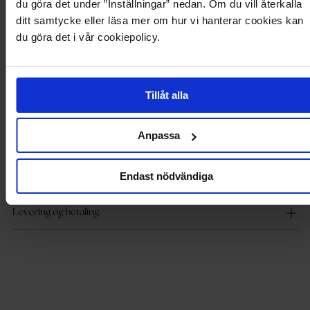
Produktbeskrivelse
du göra det under ”Inställningar” nedan. Om du vill återkalla
ditt samtycke eller läsa mer om hur vi hanterar cookies kan
du göra det i vår cookiepolicy.
Klassisk, dobbelbryst trenchcoat fra ONLY.
- Mykt, non-stretch materiale
- Knytbelte ved midjen
- Lukning med knapper
- To lommer foran
Tillåt alla
- Foret
- Lengde fra skulderen bak: 80 cm i størrelse S
Modellen bruker størrelse S og er 175 cm høy.
Anpassa
Endast nödvändiga
Produktdetaljer
Levering og betaling