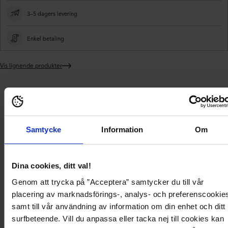
3–5 dagers levering
Enkel betaling
Vis lignende produkter
Legger
produktet
i
Levering og
handlekurven
Produktbeskrivelse
Produktdetaljer
betaling
Samtycke
Information
Om
Klassisk, dobbelbryst trenchcoat fra ONLY.
- Mykt, non-stretch materiale
- Knytbelte ved midjen
Dina cookies, ditt val!
- Lukning med knapper
- To lommer foran
Genom att trycka på ”Acceptera” samtycker du till vår
- Foret
placering av marknadsförings-, analys- och preferenscookie
- Lengde fra skulderen bak: 80 cm i størrelse S
Modellen bruker størrelse S og er 175 cm høy.
samt till vår användning av information om din enhet och ditt
surfbeteende. Vill du anpassa eller tacka nej till cookies kan