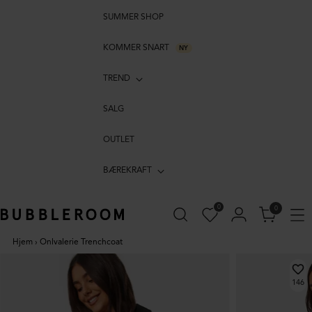
SUMMER SHOP
KOMMER SNART
NY
TREND
SALG
OUTLET
BÆREKRAFT
0
0
Hjem
›
Onlvalerie Trenchcoat
146