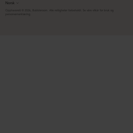
Norsk
Språk
Opphavsrett © 2026,
Bubbleroom
. Alle rettigheter forbeholdt. Se våre vilkår for bruk og
personvernerklæring.