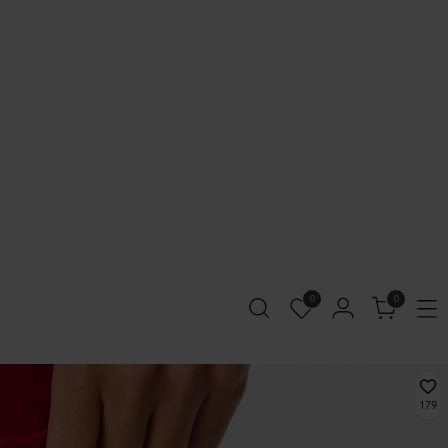
0
0
179