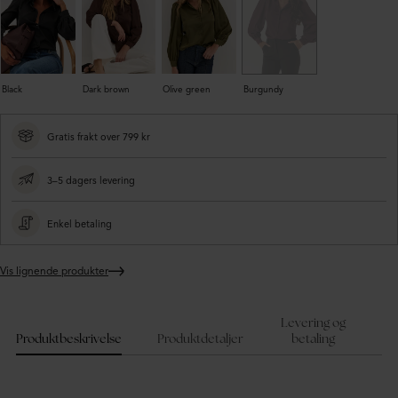
Black
Dark brown
Olive green
Burgundy
Gratis frakt over 799 kr
3–5 dagers levering
Enkel betaling
Vis lignende produkter
Legger
produktet
i
Levering og
handlekurven
Produktbeskrivelse
Produktdetaljer
betaling