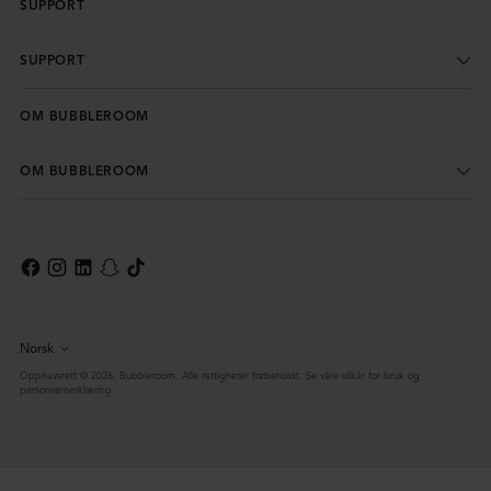
SUPPORT
SUPPORT
OM BUBBLEROOM
OM BUBBLEROOM
Norsk
Språk
Opphavsrett © 2026,
Bubbleroom
. Alle rettigheter forbeholdt. Se våre vilkår for bruk og
personvernerklæring.