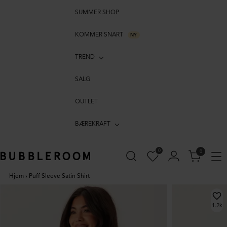
SUMMER SHOP
KOMMER SNART
NY
TREND
SALG
OUTLET
BÆREKRAFT
0
0
Hjem
›
Puff Sleeve Satin Shirt
1.2k