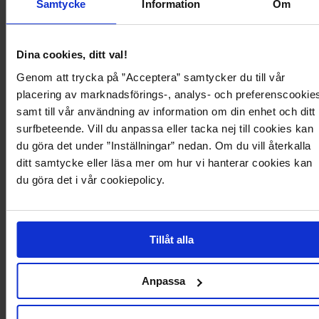
Samtycke
Information
Om
- Lengde fra skuldrene: 64cm i størrelse 36
- Den resirkulerte polyesteren i dette produktet er sertifisert av en
tredjepart. Resirkulert polyester er hovedsakelig laget av resirkulerte PET-
flasker eller av produksjonsavfall fra produksjonsprosessen. Ved å bruke
Dina cookies, ditt val!
materialer som allerede er i omløp, kan vi spare naturressurser.
Genom att trycka på ”Acceptera” samtycker du till vår
Recycled polyester
placering av marknadsförings-, analys- och preferenscookie
samt till vår användning av information om din enhet och ditt
surfbeteende. Vill du anpassa eller tacka nej till cookies kan
Produktdetaljer
du göra det under ”Inställningar” nedan. Om du vill återkalla
ditt samtycke eller läsa mer om hur vi hanterar cookies kan
Levering og betaling
du göra det i vår cookiepolicy.
Tillåt alla
Du vil kanskje også like
Anpassa