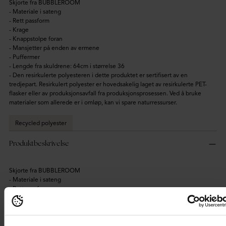
Skjorte fra BUBBLEROOM
- Materiale i sateng
- Rett passform
- Krage
- Knappstolpe foran
- Mansjetter på enden av ermene
- Puffermer
- Lengde fra skuldrene: 64cm i størrelse 36
- Den resirkulerte polyesteren i dette produktet er sertifisert av en
tredjepart. Resirkulert polyester er hovedsakelig laget av resirkulerte PET-
flasker eller av produksjonsavfall fra produksjonsprosessen. Ved å bruke
materialer som allerede er i omløp, kan vi spare naturressurser.
Recycled polyester
Produktbeskrivelse
Skjorte fra BUBBLEROOM
- Materiale i sateng
- Rett passform
- Krage
- Knappstolpe foran
- Mansjetter på enden av ermene
- Puffermer